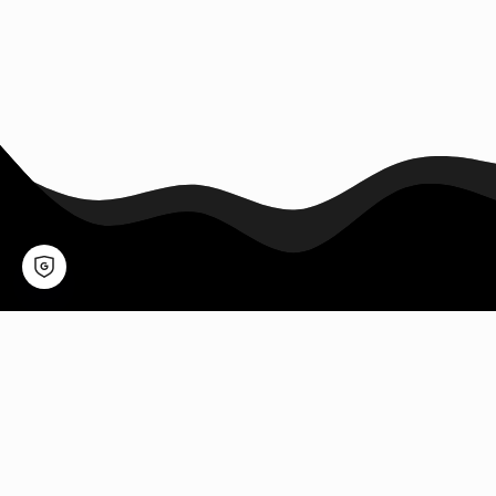
Unsere Vorteile auf einen Blick
Persönliche Atmosphäre
Panorama inklusive
Mit maximal 110 Gästen an
Von der Kabine bis zur
Bord kennt man sich -
Panorama-Lounge – auf der